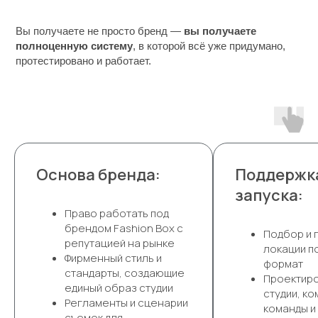
Вы получаете не просто бренд —
вы получаете
полноценную систему
, в которой всё уже придумано,
протестировано и работает.
Основа бренда:
Поддержк
запуска:
Право работать под
брендом Fashion Box с
Подбор и 
репутацией на рынке
локации п
Фирменный стиль и
формат
стандарты, создающие
Проектир
единый образ студии
студии, к
Регламенты и сценарии
команды и
съемок для