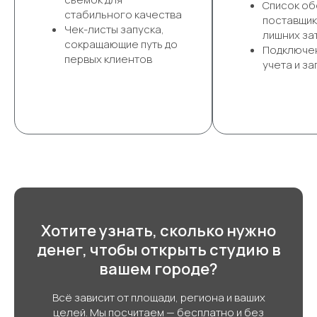
Список об
стабильного качества
поставщик
Чек-листы запуска,
лишних за
сокращающие путь до
Подключе
первых клиентов
учета и за
Хотите узнать, сколько нужно
денег, чтобы открыть студию в
вашем городе?
Всё зависит от площади, региона и ваших
целей. Мы посчитаем — бесплатно и без